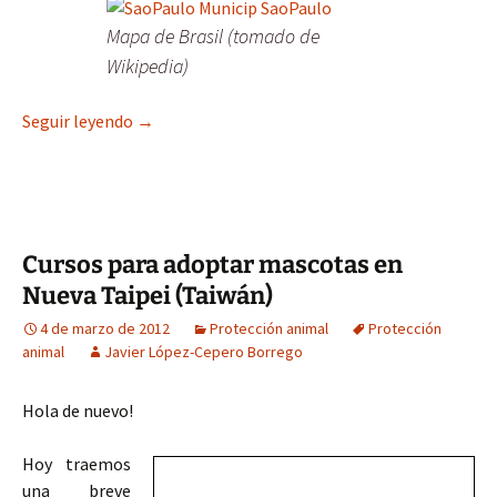
Mapa de Brasil (tomado de
Wikipedia)
Brasil abre un hospital veterinario para animale
Seguir leyendo
→
Cursos para adoptar mascotas en
Nueva Taipei (Taiwán)
4 de marzo de 2012
Protección animal
Protección
animal
Javier López-Cepero Borrego
Hola de nuevo!
Hoy traemos
una breve