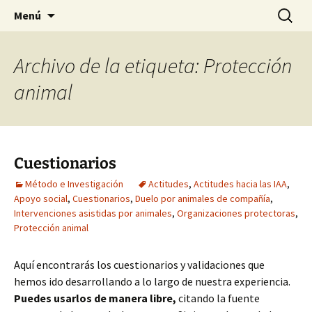
HABIER – Human-animal bond in
Saltar
Buscar:
HABIER – Vínculo humano-
Menú
al
interventions, education & research
animal: Intervenciones,
contenido
Formación e Investigación
Archivo de la etiqueta: Protección
animal
Cuestionarios
Método e Investigación
Actitudes
,
Actitudes hacia las IAA
,
Apoyo social
,
Cuestionarios
,
Duelo por animales de compañía
,
Intervenciones asistidas por animales
,
Organizaciones protectoras
,
Protección animal
Aquí encontrarás los cuestionarios y validaciones que
hemos ido desarrollando a lo largo de nuestra experiencia.
Puedes usarlos de manera libre,
citando la fuente