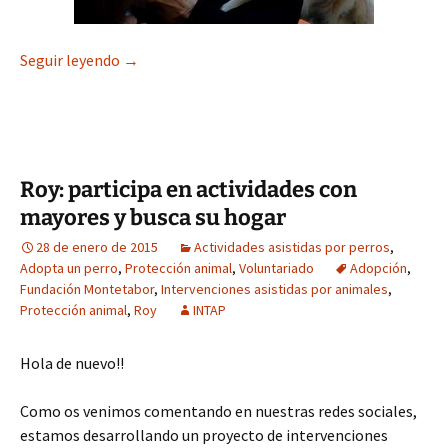
Carlos y Roy (1ª parte)
Seguir leyendo
→
Roy: participa en actividades con
mayores y busca su hogar
28 de enero de 2015
Actividades asistidas por perros
,
Adopta un perro
,
Protección animal
,
Voluntariado
Adopción
,
Fundación Montetabor
,
Intervenciones asistidas por animales
,
Protección animal
,
Roy
INTAP
Hola de nuevo!!
Como os venimos comentando en nuestras redes sociales,
estamos desarrollando un proyecto de intervenciones