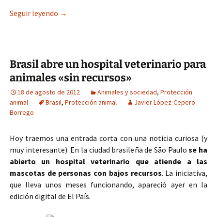
Roy: participa en actividades con mayores y bus
Seguir leyendo
→
Brasil abre un hospital veterinario para
animales «sin recursos»
18 de agosto de 2012
Animales y sociedad
,
Protección
animal
Brasil
,
Protección animal
Javier López-Cepero
Borrego
Hoy traemos una entrada corta con una noticia curiosa (y
muy interesante). En la ciudad brasileña de São Paulo
se ha
abierto un hospital veterinario que atiende a las
mascotas de personas con bajos recursos
. La iniciativa,
que lleva unos meses funcionando, apareció ayer en la
edición digital de El País.