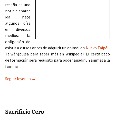
reseña de una
noticia aparec
ida hace
algunos días
en diversos
medios: la
obligación de
asistir a cursos antes de adquirir un animal en
Nuevo Taipéi
-
Taiwán(pulsa para saber más en Wikipedia). El certificado
de formación será requisito para poder añadir un animal a la
familia.
Cursos para adoptar mascotas en Nueva Taipei 
Seguir leyendo
→
Sacrificio Cero