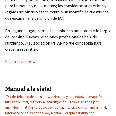
para humanos y no humanos; las consideraciones éticas y
legales del vínculo establecido; y un montón de cuestiones
que escapan a la definición de IAA.
En segundo lugar, hemos ido trabando amistades a lo largo
del camino. Nuevas relaciones profesionales han ido
surgiendo, y la Asociación INTAP no fue concebida para
crecer a este ritmo.
Nuevo laboratorio y web: Human-Animal Bond i
Seguir leyendo
→
Manual a la vista!
8 de febrero de 2019
Animales y sociedad
,
Interacción
humano animal
,
Método e Investigación
,
Terapia asistida por
animales
Animales de compañía
,
Interacción humano-animal
,
Intervenciones asistidas-IAA
,
Manual
,
Terapia asistida por