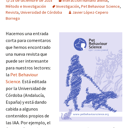
18 de diciembre de 2018
Interacción humano animal
,
Método e Investigación
Investigación
,
Pet Behaviour Science
,
Revista
,
Universidad de Córdoba
Javier López-Cepero
Borrego
Hacemos una entrada
corta para comentaros
que hemos encontrado
una nueva revista que
puede ser interesante
para nuestros lectores:
la
Pet Behaviour
Science
. Está editada
por la Universidad de
Córdoba (Andalucía,
España) y está dando
cabida a algunos
contenidos propios de
las IAA. Por ejemplo, el