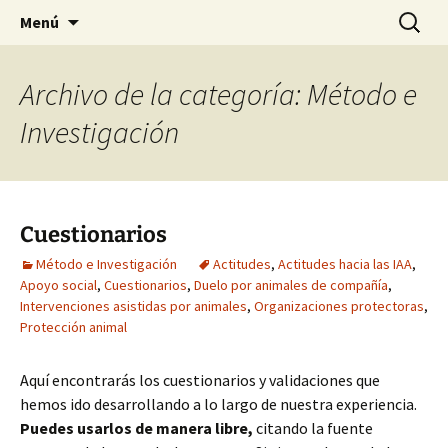
HABIER – Human-animal bond in
Saltar
Buscar:
HABIER – Vínculo humano-
Menú
al
interventions, education & research
animal: Intervenciones,
contenido
Formación e Investigación
Archivo de la categoría: Método e
Investigación
Cuestionarios
Método e Investigación
Actitudes
,
Actitudes hacia las IAA
,
Apoyo social
,
Cuestionarios
,
Duelo por animales de compañía
,
Intervenciones asistidas por animales
,
Organizaciones protectoras
,
Protección animal
Aquí encontrarás los cuestionarios y validaciones que
hemos ido desarrollando a lo largo de nuestra experiencia.
Puedes usarlos de manera libre,
citando la fuente