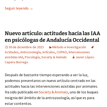
Nuevo artículo: el duelo en voluntarios de prot
Seguir leyendo
→
Nuevo artículo: actitudes hacia las IAA
en psicólogas de Andalucía Occidental
30 de diciembre de 2023
Método e Investigación
Actitudes
,
Antrozoología
,
Artículos
,
COPAO
,
Intervenciones
asistidas-IAA
,
Psicología
,
Society & Animals
Javier López-
Cepero Borrego
Después de bastante tiempo esperando a ver la luz,
podemos presentaros un nuevo artículo centrado en las
actitudes hacia las intervenciones asistidas por animales.
Ha sido publicado en
Society & Animals
, uno de los buques
insignia del ámbito de la antrozoología, así que es para
estar contentos.