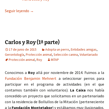
Carlos y Roy (2ª parte)
Seguir leyendo
→
Carlos y Roy (1ª parte)
17 de junio de 2015
Adopta un perro
,
Entidades amigas
,
Gerontología
,
Protección animal
,
Selección canina
,
Voluntariado
Protección animal
,
Roy
INTAP
Conocimos a
Roy
allá por noviembre de 2014. Fuimos a la
Fundación Benjamin Mehnert
a seleccionar perros para
participar en el programa de actividades (en el que
contamos también con voluntarios).
La Caixa
nos había
concedido un proyecto que solicitamos en un partenariado
con la residencia de Bollullos de la Mitación (perteneciente
a la
Fundación Montetabor
) y estábamos muy ilusionados.