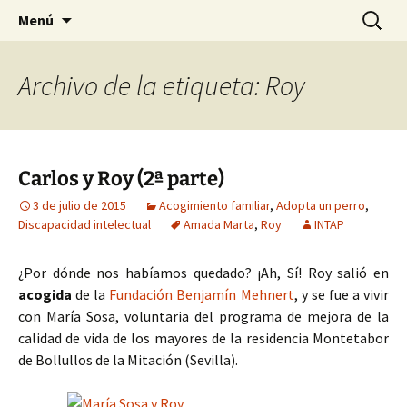
HABIER – Human-animal bond in
Saltar
Buscar:
HABIER – Vínculo humano-
Menú
al
interventions, education & research
animal: Intervenciones,
contenido
Formación e Investigación
Archivo de la etiqueta: Roy
Carlos y Roy (2ª parte)
3 de julio de 2015
Acogimiento familiar
,
Adopta un perro
,
Discapacidad intelectual
Amada Marta
,
Roy
INTAP
¿Por dónde nos habíamos quedado? ¡Ah, Sí! Roy salió en
acogida
de la
Fundación Benjamín Mehnert
, y se fue a vivir
con María Sosa, voluntaria del programa de mejora de la
calidad de vida de los mayores de la residencia Montetabor
de Bollullos de la Mitación (Sevilla).