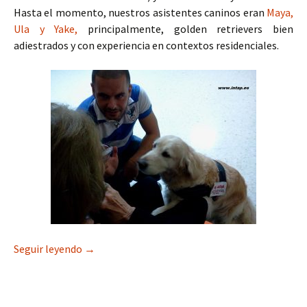
Hasta el momento, nuestros asistentes caninos eran
Maya,
Ula y Yake,
principalmente, golden retrievers bien
adiestrados y con experiencia en contextos residenciales.
Carlos y Roy (1ª parte)
Seguir leyendo
→