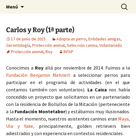
HABIER – Human-animal bond in
Saltar
Buscar:
HABIER – Vínculo humano-
Menú
al
interventions, education & research
animal: Intervenciones,
contenido
Formación e Investigación
Carlos y Roy (1ª parte)
17 de junio de 2015
Adopta un perro
,
Entidades amigas
,
Gerontología
,
Protección animal
,
Selección canina
,
Voluntariado
Protección animal
,
Roy
INTAP
Conocimos a
Roy
allá por noviembre de 2014. Fuimos a la
Fundación Benjamin Mehnert
a seleccionar perros para
participar en el programa de actividades (en el que
contamos también con voluntarios).
La Caixa
nos había
concedido un proyecto que solicitamos en un partenariado
con la residencia de Bollullos de la Mitación (perteneciente
a la
Fundación Montetabor
) y estábamos muy ilusionados.
Hasta el momento, nuestros asistentes caninos eran
Maya,
Ula y Yake,
principalmente, golden retrievers bien
adiestrados y con experiencia en contextos residenciales.