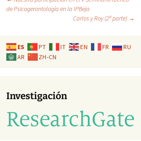
Navegación
de Psicogerontología en la IPBeja
Carlos y Roy (2ª parte)
→
de
entradas
ES
PT
IT
EN
FR
RU
AR
ZH-CN
Investigación