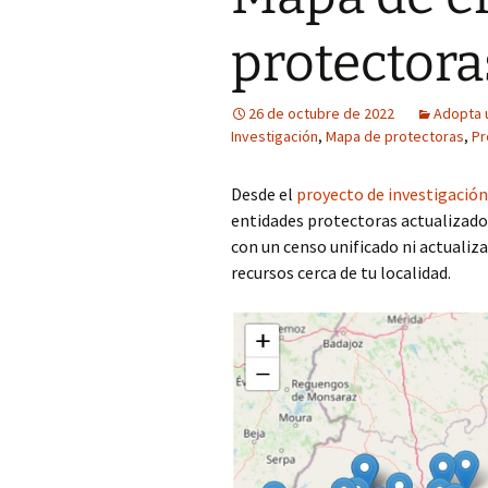
COP Andalucía 
protectora
U. São Paulo (Br
26 de octubre de 2022
Adopta 
Investigación
,
Mapa de protectoras
,
Pr
Desde el
proyecto de investigación
entidades protectoras actualizado
con un censo unificado ni actualiz
recursos cerca de tu localidad.