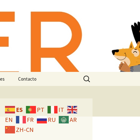
-animal:
n e
Buscar:
es
Contacto
Licencia CC
ES
PT
IT
EN
FR
RU
AR
ZH-CN
studio