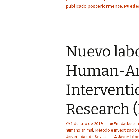
publicado posteriormente.
Puedes
Nuevo labo
Human-An
Interventi
Research 
1 de julio de 2019
Entidades am
humano animal
,
Método e Investigación
Universidad de Sevilla
Javier Lóp