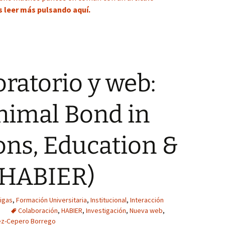
 leer más pulsando
aquí
.
ratorio y web:
imal Bond in
ons, Education &
(HABIER)
igas
,
Formación Universitaria
,
Institucional
,
Interacción
Colaboración
,
HABIER
,
Investigación
,
Nueva web
,
ez-Cepero Borrego