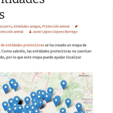
animal
(1, fase cuantitati
Occidental
Informes
s
Experto en Desarrollo
programas de IAA (2016)
Actitudes hacia las IAA
Información del e
asil)
(2, fase cualitativ
un perro
IAA (II): Introducción al
,
Entidades amigas
Eficacia de las IAA
,
Protección animal
manejo del animal (2015)
otección animal
Javier López-Cepero Borrego
IAA (I): Principios teóricos
 de entidades protectoras
se ha creado un mapa de
y prácticos (2014)
. Como sabréis, las entidades protectoras no cuentan
1ª Jornadas de IAA en
ado, por lo que este mapa puede ayudar localizar
CCSS (2014)
FC Intervenciones
asistidas (UNIA, 2014-15)
Introducción a las IAA en
U. Sevilla (2013-2017)
Máster en Aplicaciones
del Perro… (2008-12)