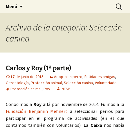
HABIER – Human-animal bond in
Saltar
Buscar:
HABIER – Vínculo humano-
Menú
al
interventions, education & research
animal: Intervenciones,
contenido
Formación e Investigación
Archivo de la categoría: Selección
canina
Carlos y Roy (1ª parte)
17 de junio de 2015
Adopta un perro
,
Entidades amigas
,
Gerontología
,
Protección animal
,
Selección canina
,
Voluntariado
Protección animal
,
Roy
INTAP
Conocimos a
Roy
allá por noviembre de 2014. Fuimos a la
Fundación Benjamin Mehnert
a seleccionar perros para
participar en el programa de actividades (en el que
contamos también con voluntarios).
La Caixa
nos había