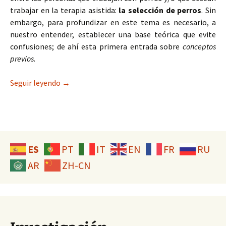
trabajar en la terapia asistida:
la selección de perros
. Sin
embargo, para profundizar en este tema es necesario, a
nuestro entender, establecer una base teórica que evite
confusiones; de ahí esta primera entrada sobre
conceptos
previos
.
Selección canina: conceptos previos
Seguir leyendo
→
ES
PT
IT
EN
FR
RU
AR
ZH-CN