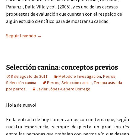
Panunzi, Dalla Villa y col. (2005), y es una de las escasas
propuestas de evaluación que cuentan con el respaldo de
algún estudio científico para demostrar su calidad.
Selección canina: Ethotest
Seguir leyendo
→
Selección canina: conceptos previos
8 de agosto de 2011
Método e Investigación
,
Perros
,
Selección canina
Perros
,
Selección canina
,
Terapia asistida
por perros
Javier López-Cepero Borrego
Hola de nuevo!
En la entrada de hoy comenzamos con un tema que, según
nuestra experiencia, siempre despierta un gran interés
entre las personas que trabajan con perros y/o que desean