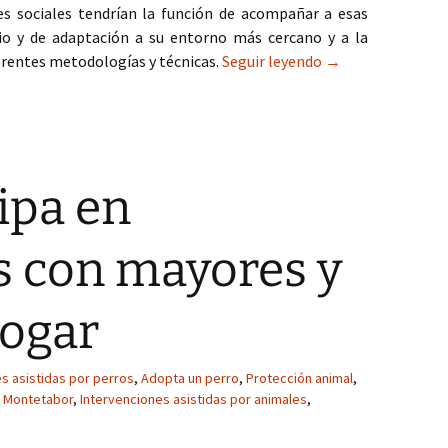
es sociales tendrían la función de acompañar a esas
o y de adaptación a su entorno más cercano y a la
IAA y Educación S
erentes metodologías y técnicas.
Seguir leyendo
→
cipa en
s con mayores y
hogar
s asistidas por perros
,
Adopta un perro
,
Protección animal
,
 Montetabor
,
Intervenciones asistidas por animales
,