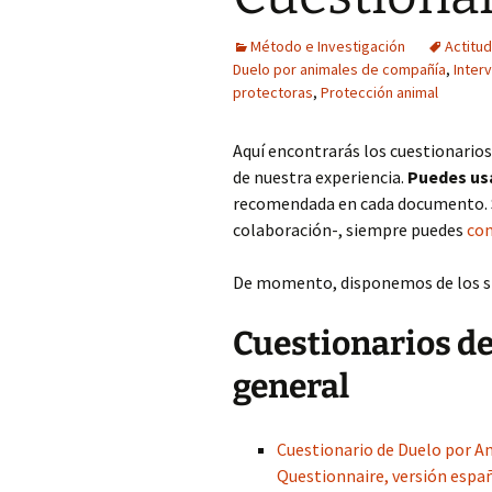
COP Andalucía 
Método e Investigación
Actitu
Duelo por animales de compañía
,
Inter
U. São Paulo (Br
protectoras
,
Protección animal
Aquí encontrarás los cuestionarios
de nuestra experiencia.
Puedes usa
recomendada en cada documento. Si
colaboración-, siempre puedes
co
De momento, disponemos de los s
Cuestionarios de
general
Cuestionario de Duelo por 
Questionnaire, versión espa