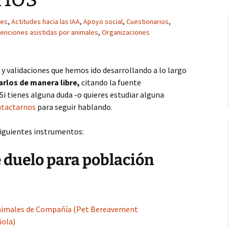
animal
(1, fase cuantitati
Occidental
Informes
des
,
Actitudes hacia las IAA
,
Apoyo social
,
Cuestionarios
,
Experto en Desarrollo
programas de IAA (2016)
Actitudes hacia las IAA
Información del e
venciones asistidas por animales
,
Organizaciones
asil)
(2, fase cualitativ
IAA (II): Introducción al
Eficacia de las IAA
manejo del animal (2015)
 y validaciones que hemos ido desarrollando a lo largo
rlos de manera libre,
citando la fuente
IAA (I): Principios teóricos
y prácticos (2014)
 tienes alguna duda -o quieres estudiar alguna
ntactarnos
para seguir hablando.
1ª Jornadas de IAA en
CCSS (2014)
iguientes instrumentos:
FC Intervenciones
asistidas (UNIA, 2014-15)
 duelo para población
Introducción a las IAA en
U. Sevilla (2013-2017)
Máster en Aplicaciones
Animales de Compañía (Pet Bereavement
del Perro… (2008-12)
ñola)