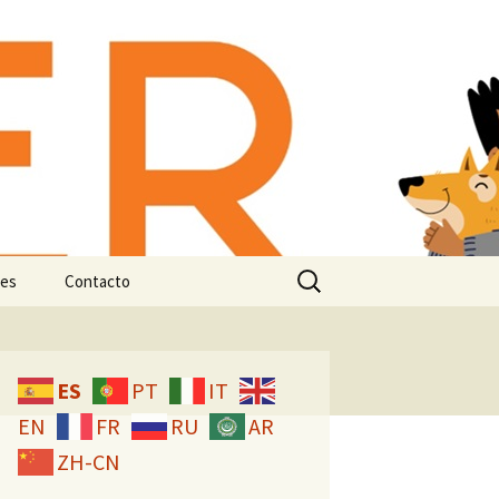
-animal:
n e
Buscar:
es
Contacto
Licencia CC
ES
PT
IT
EN
FR
RU
AR
ZH-CN
studio