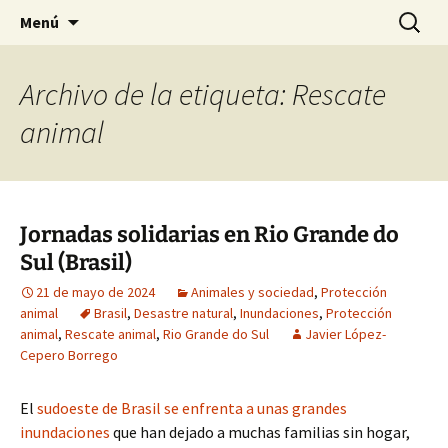
HABIER – Human-animal bond in
Saltar
Buscar:
HABIER – Vínculo humano-
Menú
al
interventions, education & research
animal: Intervenciones,
contenido
Formación e Investigación
Archivo de la etiqueta: Rescate
animal
Jornadas solidarias en Rio Grande do
Sul (Brasil)
21 de mayo de 2024
Animales y sociedad
,
Protección
animal
Brasil
,
Desastre natural
,
Inundaciones
,
Protección
animal
,
Rescate animal
,
Rio Grande do Sul
Javier López-
Cepero Borrego
El
sudoeste de Brasil se enfrenta a unas grandes
inundaciones
que han dejado a muchas familias sin hogar,