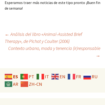
Esperamos traer más noticias de este tipo pronto ¡Buen fin
de semana!
Navegación
←
Análisis del libro «Animal-Assisted Brief
Therapy», de Pichot y Coulter (2006)
Contexto urbano, moda y tenencia (ir)responsable
de
→
entradas
ES
PT
IT
EN
FR
RU
AR
ZH-CN