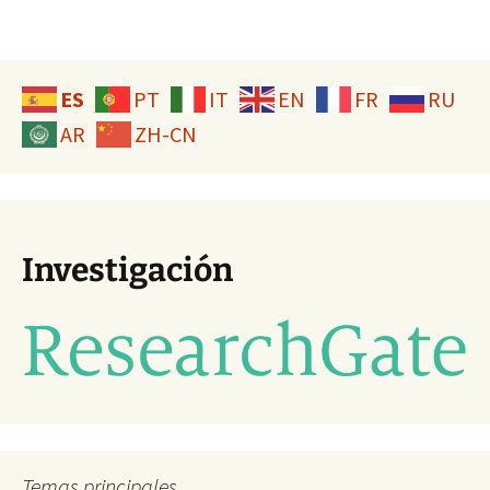
ES
PT
IT
EN
FR
RU
AR
ZH-CN
Investigación
Temas principales