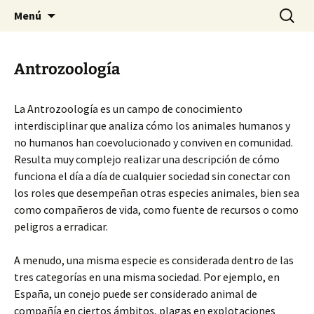
HABIER – Human-animal bond in
Saltar
Buscar:
HABIER – Vínculo humano-
Menú
al
interventions, education & research
animal: Intervenciones,
contenido
Formación e Investigación
Antrozoología
La Antrozoología es un campo de conocimiento
interdisciplinar que analiza cómo los animales humanos y
no humanos han coevolucionado y conviven en comunidad.
Resulta muy complejo realizar una descripción de cómo
funciona el día a día de cualquier sociedad sin conectar con
los roles que desempeñan otras especies animales, bien sea
como compañeros de vida, como fuente de recursos o como
peligros a erradicar.
A menudo, una misma especie es considerada dentro de las
tres categorías en una misma sociedad. Por ejemplo, en
España, un conejo puede ser considerado animal de
compañía en ciertos ámbitos, plagas en explotaciones