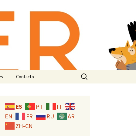
-animal:
n e
Buscar:
es
Contacto
Licencia CC
ES
PT
IT
EN
FR
RU
AR
ZH-CN
tudio