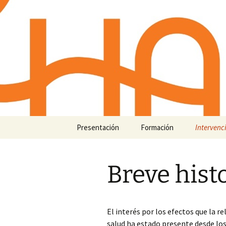
HABIER – Human-animal bond in
Saltar
al
contenido
HABIER – 
Intervenc
Investiga
Presentación
Formación
Intervenc
Antrozoología
Cursos vigentes
Asociació
Breve hist
Objetivos
Cursos finalizados
Breve his
Colaboraciones
Universidad de 
Definicio
El interés por los efectos que la 
Universidad de
Ámbitos d
salud ha estado presente desde los 