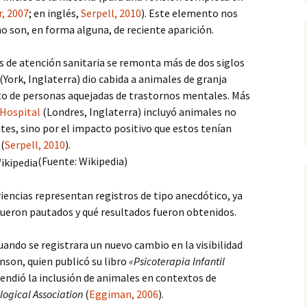
animal
(1, fase cuantitati
r, 2007
; en inglés,
Serpell, 2010
). Este elemento nos
Occidental
Informes
no son, en forma alguna, de reciente aparición.
Experto en Desarrollo
programas de IAA (2016)
Actitudes hacia las IAA
Información del es
asil)
(2, fase cualitativa
s de atención sanitaria se remonta más de dos siglos
IAA (II): Introducción al
Eficacia de las IAA
(York, Inglaterra) dio cabida a animales de granja
manejo del animal (2015)
 de personas aquejadas de trastornos mentales. Más
Hospital
(Londres, Inglaterra) incluyó animales no
IAA (I): Principios teóricos
y prácticos (2014)
ntes, sino por el impacto positivo que estos tenían
 (
Serpell, 2010
).
1ª Jornadas de IAA en
(Fuente: Wikipedia)
CCSS (2014)
FC Intervenciones
encias representan registros de tipo anecdótico, ya
asistidas (UNIA, 2014-15)
fueron pautados y qué resultados fueron obtenidos.
Introducción a las IAA en
uando se registrara un nuevo cambio en la visibilidad
U. Sevilla (2013-2017)
inson, quien publicó su libro
«Psicoterapia Infantil
Máster en Aplicaciones
endió la inclusión de animales en contextos de
del Perro… (2008-12)
ogical Association
(
Eggiman, 2006
).