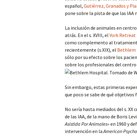
español,
Gutiérrez, Granados y Pia
COP Andalucía 
pone sobre la pista de que las IAA 
U. São Paulo (Br
La inclusión de animales en centro
atrás. En el s. XVIII, el
York Retreat
como complemento al tratamiento
recientemente (s.XIX), el
Bethlem 
sólo por su efecto sobre los pacie
sobre los profesionales del centro
Sin embargo, estas primeras experi
que poco se sabe de qué objetivos 
No sería hasta mediados del s. XX c
de las IAA, de la mano de Boris Lev
Asistida Por Animales»
en 1960 y def
intervención en la
American Psychol