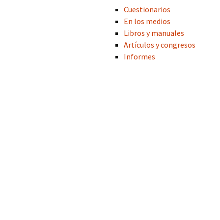
Cuestionarios
COP Andalucía 
En los medios
Libros y manuales
U. São Paulo (Br
Artículos y congresos
Informes