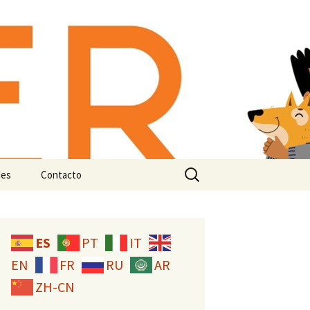
-animal:
n e
Buscar:
des
Contacto
Licencia CC
ES
PT
IT
EN
FR
RU
AR
ZH-CN
studio