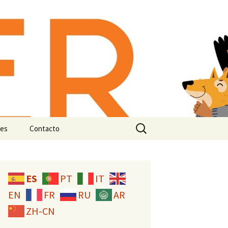
-animal:
n e
Buscar:
es
Contacto
Licencia CC
ES
PT
IT
EN
FR
RU
AR
ZH-CN
studio