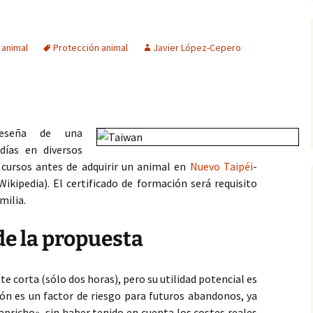
animal
(1, fase cuantitati
Occidental
Informes
Experto en Desarrollo
programas de IAA (2016)
Actitudes hacia las IAA
Información del e
 animal
Protección animal
Javier López-Cepero
asil)
(2, fase cualitativ
IAA (II): Introducción al
Eficacia de las IAA
manejo del animal (2015)
IAA (I): Principios teóricos
y prácticos (2014)
eseña de una
días en diversos
1ª Jornadas de IAA en
a cursos antes de adquirir un animal en
Nuevo Taipéi
-
CCSS (2014)
kipedia). El certificado de formación será requisito
FC Intervenciones
milia.
asistidas (UNIA, 2014-15)
de la propuesta
Introducción a las IAA en
U. Sevilla (2013-2017)
te corta (sólo dos horas), pero su utilidad potencial es
Máster en Aplicaciones
del Perro… (2008-12)
ción es un factor de riesgo para futuros abandonos, ya
apricho», sin haber tenido en cuenta los costes reales