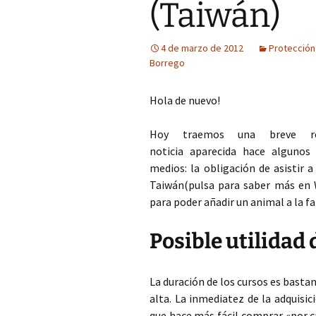
(Taiwán)
COP Andalucía 
4 de marzo de 2012
Protección
U. São Paulo (Br
Borrego
Hola de nuevo!
Hoy traemos una breve r
noticia aparecida hace algunos 
medios: la obligación de asistir 
Taiwán(pulsa para saber más en Wi
para poder añadir un animal a la fa
Posible utilidad 
La duración de los cursos es bastan
alta. La inmediatez de la adquisi
que hace más fácil comprar «por c