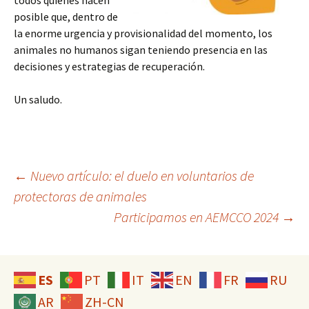
todos quienes hacen
posible que, dentro de
la enorme urgencia y provisionalidad del momento, los
animales no humanos sigan teniendo presencia en las
decisiones y estrategias de recuperación.
Un saludo.
Navegación
←
Nuevo artículo: el duelo en voluntarios de
protectoras de animales
Participamos en AEMCCO 2024
→
de
entradas
ES
PT
IT
EN
FR
RU
AR
ZH-CN