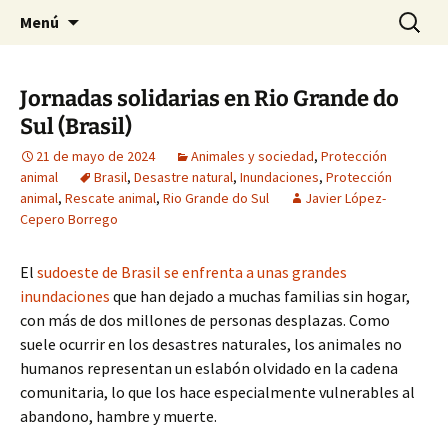
HABIER – Human-animal bond in
Saltar
Buscar:
HABIER – Vínculo humano-
Menú
al
interventions, education & research
animal: Intervenciones,
contenido
Formación e Investigación
Jornadas solidarias en Rio Grande do
Sul (Brasil)
21 de mayo de 2024
Animales y sociedad
,
Protección
animal
Brasil
,
Desastre natural
,
Inundaciones
,
Protección
animal
,
Rescate animal
,
Rio Grande do Sul
Javier López-
Cepero Borrego
El
sudoeste de Brasil se enfrenta a unas grandes
inundaciones
que han dejado a muchas familias sin hogar,
con más de dos millones de personas desplazas. Como
suele ocurrir en los desastres naturales, los animales no
humanos representan un eslabón olvidado en la cadena
comunitaria, lo que los hace especialmente vulnerables al
abandono, hambre y muerte.