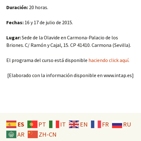
Duración:
20 horas.
Fechas:
16 y 17 de julio de 2015.
Lugar:
Sede de la Olavide en Carmona-Palacio de los
Briones. C/ Ramón y Cajal, 15. CP 41410. Carmona (Sevilla).
El programa del curso está disponible
haciendo click aquí
.
[Elaborado con la información disponible en www.intap.es]
ES
PT
IT
EN
FR
RU
AR
ZH-CN