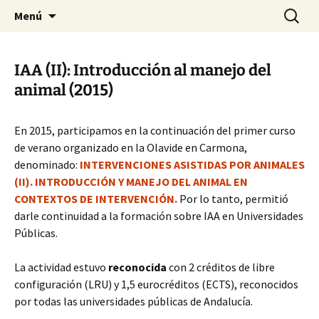
HABIER – Human-animal bond in
Saltar
Buscar:
HABIER – Vínculo humano-
Menú
al
interventions, education & research
animal: Intervenciones,
contenido
Formación e Investigación
IAA (II): Introducción al manejo del
animal (2015)
En 2015, participamos en la continuación del primer curso
de verano organizado en la Olavide en Carmona,
denominado:
INTERVENCIONES ASISTIDAS POR ANIMALES
(II). INTRODUCCIÓN Y MANEJO DEL ANIMAL EN
CONTEXTOS DE INTERVENCIÓN.
Por lo tanto, permitió
darle continuidad a la formación sobre IAA en Universidades
Públicas.
La actividad estuvo
reconocida
con 2 créditos de libre
configuración (LRU) y 1,5 eurocréditos (ECTS), reconocidos
por todas las universidades públicas de Andalucía.