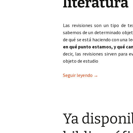
literatura
Las revisiones son un tipo de te
sabemos de un determinado objeto
de qué se está haciendo con una l
en qué punto estamos, y qué ca
decir, las revisiones sirven para 
objeto de estudio
El estado actual de 
Seguir leyendo
→
Ya disponib