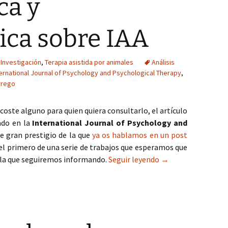
ca y
ica sobre IAA
Investigación
,
Terapia asistida por animales
Análisis
ternational Journal of Psychology and Psychological Therapy
,
rrego
n coste alguno para quien quiera consultarlo, el artículo
ado en la
International Journal of Psychology and
de gran prestigio de la que
ya os hablamos en un post
 el primero de una serie de trabajos que esperamos que
Ya disponible la rev
de la que seguiremos informando.
Seguir leyendo
→