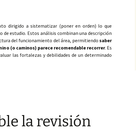
xto dirigido a sistematizar (poner en orden) lo que
 de estudio. Estos análisis combinan una descripción
ectura del funcionamiento del área, permitiendo
saber
mino (o caminos) parece recomendable recorrer
. Es
evaluar las fortalezas y debilidades de un determinado
las intervenciones asistidas en la literatura científico técnica: co
le la revisión