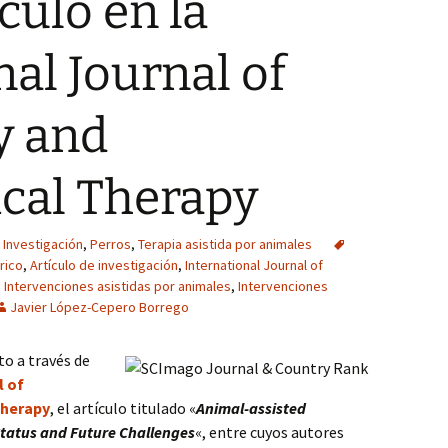
culo en la
nal Journal of
y and
cal Therapy
Investigación
,
Perros
,
Terapia asistida por animales
rico
,
Artículo de investigación
,
International Journal of
,
Intervenciones asistidas por animales
,
Intervenciones
Javier López-Cepero Borrego
to a través de
l of
Therapy
, el artículo titulado «
Animal-assisted
Status and Future Challenges
«, entre cuyos autores