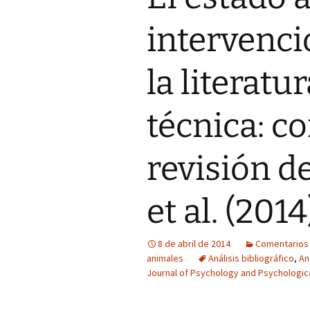
COP Andalucía 
intervenci
U. São Paulo (Br
la literatu
técnica: c
revisión d
et al. (2014
8 de abril de 2014
Comentarios 
animales
Análisis bibliográfico
,
An
Journal of Psychology and Psychologic