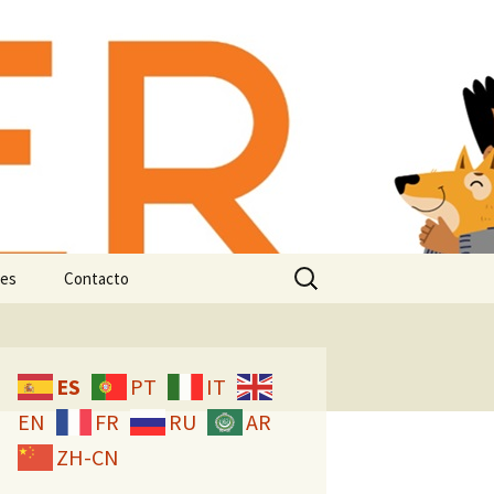
-animal:
n e
Buscar:
es
Contacto
Licencia CC
ES
PT
IT
EN
FR
RU
AR
ZH-CN
studio