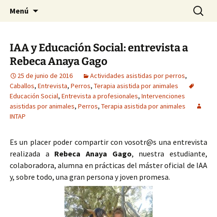
HABIER – Human-animal bond in
Saltar
Buscar:
HABIER – Vínculo humano-
Menú
al
interventions, education & research
animal: Intervenciones,
contenido
Formación e Investigación
IAA y Educación Social: entrevista a
Rebeca Anaya Gago
25 de junio de 2016
Actividades asistidas por perros
,
Caballos
,
Entrevista
,
Perros
,
Terapia asistida por animales
Educación Social
,
Entrevista a profesionales
,
Intervenciones
asistidas por animales
,
Perros
,
Terapia asistida por animales
INTAP
Es un placer poder compartir con vosotr@s una entrevista
realizada a
Rebeca Anaya Gago
, nuestra estudiante,
colaboradora, alumna en prácticas del máster oficial de IAA
y, sobre todo, una gran persona y joven promesa.