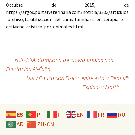
Octubre de 2015, de
https://argos.portalveterinaria.com/noticia/3333/articulos
-archivo/la-utilizacion-del-canis-familiaris-en-terapia-o-
actividad-asistida-por-animales.html
Navegación
←
INCLUSIA: Campaña de crowdfunding con
Fundación Al-Éxito
IAA y Educación Física: entrevista a Pilar Mª
de
Espinosa Martín.
→
entradas
ES
PT
IT
EN
FR
RU
AR
ZH-CN