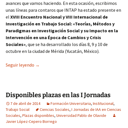
avances que vamos haciendo. En esta ocasión, escribimos
unas líneas para contaros que INTAP ha estado presente en
el
XVIII Encuentro Nacional y VIII Internacional de
Investigación en Trabajo Social: «Teorías, Métodos y
Paradigmas en Investigación Social y su Impacto en la
Intervención en una Época de Cambios y Crisis
Sociales»
, que se ha desarrollado los días 8, 9 y 10 de
octubre en la ciudad de Mérida (Yucatán, México).
VIII Encuentro Internacional de Investigación e
Seguir leyendo
→
Disponibles plazas en las I Jornadas
7 de abril de 2014
Formación Universitaria
,
Institucional
,
Trabajo Social
Ciencias Sociales
,
I Jornadas de IAA en Ciencias
Sociales
,
Plazas disponibles
,
Universidad Pablo de Olavide
Javier López-Cepero Borrego