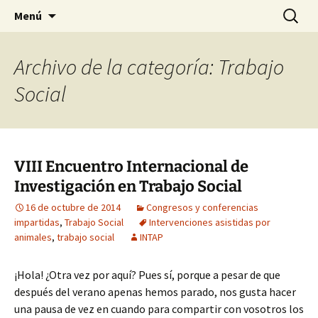
HABIER – Human-animal bond in
Saltar
Buscar:
HABIER – Vínculo humano-
Menú
al
interventions, education & research
animal: Intervenciones,
contenido
Formación e Investigación
Archivo de la categoría: Trabajo
Social
VIII Encuentro Internacional de
Investigación en Trabajo Social
16 de octubre de 2014
Congresos y conferencias
impartidas
,
Trabajo Social
Intervenciones asistidas por
animales
,
trabajo social
INTAP
¡Hola! ¿Otra vez por aquí? Pues sí, porque a pesar de que
después del verano apenas hemos parado, nos gusta hacer
una pausa de vez en cuando para compartir con vosotros los