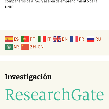
compañeros de aTS@ y al área de emprendimiento de la
UNIR.
ES
PT
IT
EN
FR
RU
AR
ZH-CN
Investigación