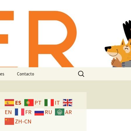
-animal:
n e
Buscar:
es
Contacto
Licencia CC
ES
PT
IT
EN
FR
RU
AR
ZH-CN
studio