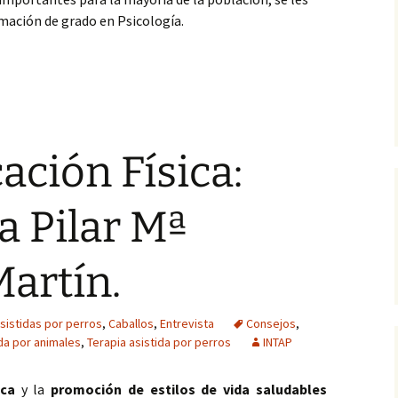
mación de grado en Psicología.
duelo por animales de compañía
ación Física:
a Pilar Mª
artín.
sistidas por perros
,
Caballos
,
Entrevista
Consejos
,
ida por animales
,
Terapia asistida por perros
INTAP
ica
y la
promoción de estilos de vida saludables