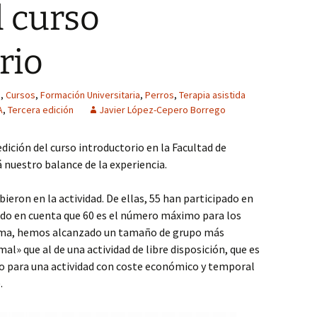
l curso
rio
s
,
Cursos
,
Formación Universitaria
,
Perros
,
Terapia asistida
A
,
Tercera edición
Javier López-Cepero Borrego
ición del curso introductorio en la Facultad de
tá nuestro balance de la experiencia.
ieron en la actividad. De ellas, 55 han participado en
endo en cuenta que 60 es el número máximo para los
orma, hemos alcanzado un tamaño de grupo más
l» que al de una actividad de libre disposición, que es
ho para una actividad con coste económico y temporal
.