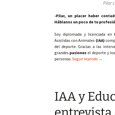
Pilar 
-Pilar, un placer haber cont
Háblanos un poco de tu profesión
Soy diplomada y licenciada en
Asistidas con Animales
(IAA)
compl
del deporte. Gracias a las inter
grandes
pasiones
el deporte y lo
IAA y Edu
personas.
Seguir leyendo
→
IAA y Educ
entrevista