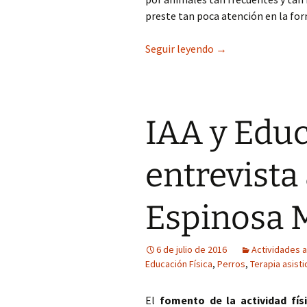
preste tan poca atención en la for
Divulgación sobre 
Seguir leyendo
→
IAA y Educ
entrevista 
Espinosa M
6 de julio de 2016
Actividades a
Educación Física
,
Perros
,
Terapia asist
El
fomento de la actividad fís