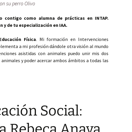
con su perro Olivo
ado contigo como alumna de prácticas en INTAP.
 y de tu especialización en IAA.
Educación Física
. Mi formación en Intervenciones
ementa a mi profesión dándole otra visión al mundo
venciones asistidas con animales puedo unir mis dos
s animales y poder acercar ambos ámbitos a todas las
cación Física: entrevista a Pilar Mª Espinosa Martín.
ación Social:
 a Rebeca Anaya