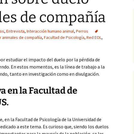
animal
(1, fase cuantitati
Occidental
Informes
les de compañía
Experto en Desarrollo
programas de IAA (2016)
Actitudes hacia las IAA
Información del e
asil)
(2, fase cualitativ
los
,
Entrevista
IAA (II): Introducción al
,
Interacción humano animal
Eficacia de las IAA
,
Perros
manejo del animal (2015)
r animales de compañía
,
Facultad de Psicología
,
Red EOL
,
IAA (I): Principios teóricos
y prácticos (2014)
or estudiar el impacto del duelo por la pérdida de
ndo. En estos momentos, es la línea de trabajo a la
1ª Jornadas de IAA en
CCSS (2014)
do, tanto en investigación como en divulgación.
FC Intervenciones
a en la Facultad de
asistidas (UNIA, 2014-15)
US.
Introducción a las IAA en
U. Sevilla (2013-2017)
, en la Facultad de Psicología de la Universidad de
Máster en Aplicaciones
del Perro… (2008-12)
edicado a este tema. Es curioso que, siendo los duelos
importantes para la mayoría de la población, se les