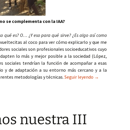
ómo se complementa con la IAA?
so qué es? O… ¿Y eso para qué sirve? ¿Es algo así como
vueltecitas al coco para ver cómo explicarlo y que me
dores sociales son profesionales socioeducativos cuyo
adapten lo más y mejor posible a la sociedad (López,
es sociales tendrían la función de acompañar a esas
o y de adaptación a su entorno más cercano y a la
IAA y Educación S
erentes metodologías y técnicas.
Seguir leyendo
→
s nuestra III