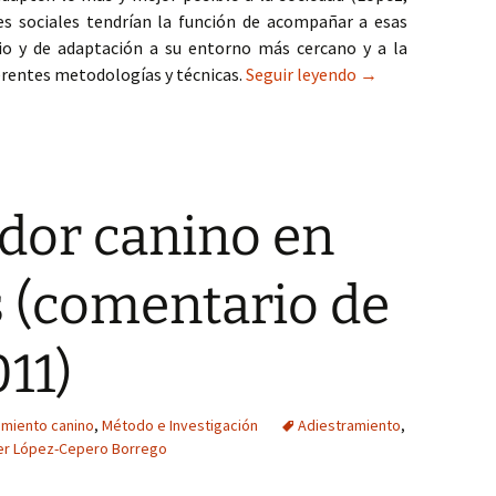
es sociales tendrían la función de acompañar a esas
o y de adaptación a su entorno más cercano y a la
IAA y Educación S
erentes metodologías y técnicas.
Seguir leyendo
→
ador canino en
 (comentario de
11)
amiento canino
,
Método e Investigación
Adiestramiento
,
er López-Cepero Borrego