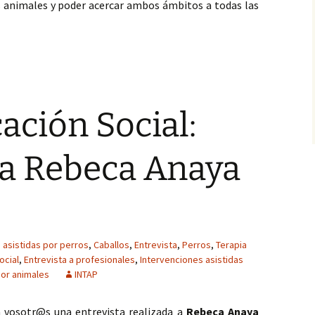
s animales y poder acercar ambos ámbitos a todas las
cación Física: entrevista a Pilar Mª Espinosa Martín.
ación Social:
 a Rebeca Anaya
 asistidas por perros
,
Caballos
,
Entrevista
,
Perros
,
Terapia
ocial
,
Entrevista a profesionales
,
Intervenciones asistidas
por animales
INTAP
 vosotr@s una entrevista realizada a
Rebeca Anaya