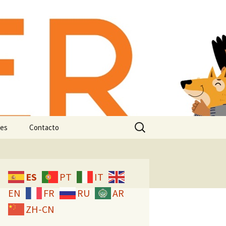
-animal:
n e
Buscar:
es
Contacto
Licencia CC
ES
PT
IT
EN
FR
RU
AR
ZH-CN
studio