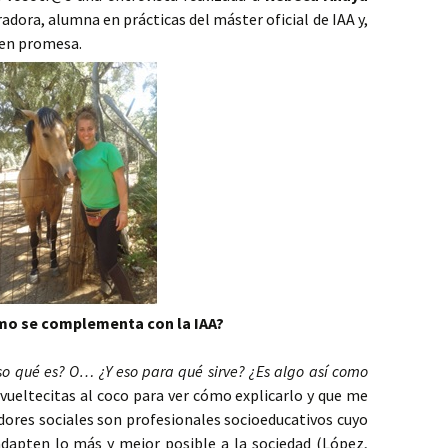
adora, alumna en prácticas del máster oficial de IAA y,
ven promesa.
ómo se complementa con la IAA?
so qué es? O… ¿Y eso para qué sirve? ¿Es algo así como
vueltecitas al coco para ver cómo explicarlo y que me
dores sociales son profesionales socioeducativos cuyo
adapten lo más y mejor posible a la sociedad (López,