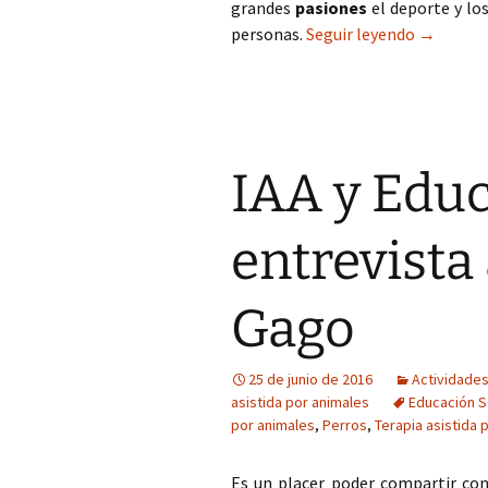
grandes
pasiones
el deporte y lo
IAA y Edu
personas.
Seguir leyendo
→
IAA y Educ
entrevista
Gago
25 de junio de 2016
Actividades
asistida por animales
Educación S
por animales
,
Perros
,
Terapia asistida 
Es un placer poder compartir con