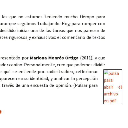
 las que no estamos teniendo mucho tiempo para
urar que seguimos trabajando. Hoy, para romper con
ecidido iniciar una de las tareas que nos parecen de
tes rigurosos y exhaustivos: el comentario de textos
presentado por
Mariona Monrós Ortiga
(2011), y que
trador canino. Personalmente, creo que podemos dividir
sar qué se entiende por
«adiestrador», reflexionar
aparecen en su identidad, y analizar la percepción
 través de una encuesta de opinión. (Pulsar para
l adiestrador canino en los medi
→