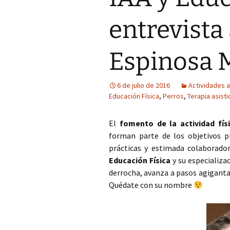
COP Andalucía 
entrevista 
U. São Paulo (Br
Espinosa M
6 de julio de 2016
Actividades a
Educación Física
,
Perros
,
Terapia asist
El
fomento de la actividad fís
forman parte de los objetivos 
prácticas y estimada colaborado
Educación Física
y su especializa
derrocha, avanza a pasos agiganta
Quédate con su nombre