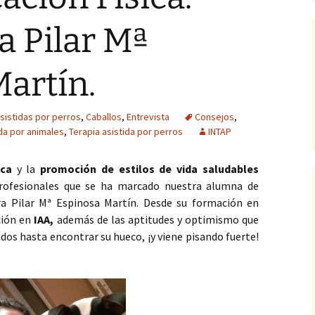
animal
(1, fase cuantitati
Occidental
Informes
a Pilar Mª
Experto en Desarrollo
programas de IAA (2016)
Actitudes hacia las IAA
Información del e
asil)
(2, fase cualitativ
artín.
IAA (II): Introducción al
Eficacia de las IAA
manejo del animal (2015)
IAA (I): Principios teóricos
sistidas por perros
,
Caballos
,
Entrevista
Consejos
,
y prácticos (2014)
ida por animales
,
Terapia asistida por perros
INTAP
1ª Jornadas de IAA en
ica
y la
CCSS (2014)
promoción de estilos de vida saludables
profesionales que se ha marcado nuestra alumna de
FC Intervenciones
ra Pilar Mª Espinosa Martín. Desde su formación en
asistidas (UNIA, 2014-15)
ción en
IAA,
además de las aptitudes y optimismo que
dos hasta encontrar su hueco, ¡y viene pisando fuerte!
Introducción a las IAA en
U. Sevilla (2013-2017)
Máster en Aplicaciones
del Perro… (2008-12)