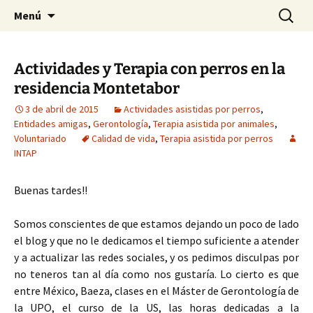
HABIER – Human-animal bond in
Saltar
Buscar:
HABIER – Vínculo humano-
Menú
al
interventions, education & research
animal: Intervenciones,
contenido
Formación e Investigación
Actividades y Terapia con perros en la
residencia Montetabor
3 de abril de 2015
Actividades asistidas por perros
,
Entidades amigas
,
Gerontología
,
Terapia asistida por animales
,
Voluntariado
Calidad de vida
,
Terapia asistida por perros
INTAP
Buenas tardes!!
Somos conscientes de que estamos dejando un poco de lado
el blog y que no le dedicamos el tiempo suficiente a atender
y a actualizar las redes sociales, y os pedimos disculpas por
no teneros tan al día como nos gustaría. Lo cierto es que
entre México, Baeza, clases en el Máster de Gerontología de
la UPO, el curso de la US, las horas dedicadas a la