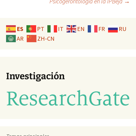
Psicogerontología en la IPBeja
→
entradas
ES
PT
IT
EN
FR
RU
AR
ZH-CN
Investigación