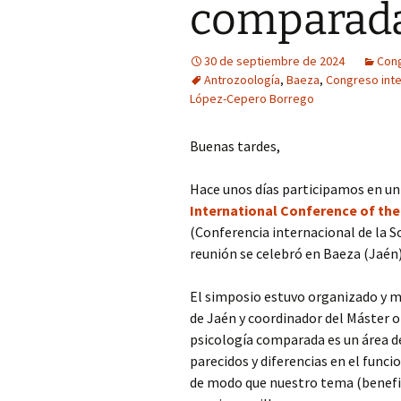
comparad
COP Andalucía 
30 de septiembre de 2024
Cong
U. São Paulo (Br
Antrozoología
,
Baeza
,
Congreso inte
López-Cepero Borrego
Buenas tardes,
Hace unos días participamos en un
International Conference of th
(Conferencia internacional de la 
reunión se celebró en Baeza (Jaén)
El simposio estuvo organizado y m
de Jaén y coordinador del Máster o
psicología comparada es un área de
parecidos y diferencias en el fun
de modo que nuestro tema (benefic