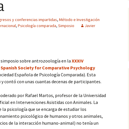
a
animal
(1, fase cuantitati
Occidental
Informes
Experto en Desarrollo
programas de IAA (2016)
Actitudes hacia las IAA
Información del e
resos y conferencias impartidas
,
Método e Investigación
asil)
(2, fase cualitativ
rnacional
,
Psicología comparada
,
Simposio
Javier
IAA (II): Introducción al
Eficacia de las IAA
manejo del animal (2015)
IAA (I): Principios teóricos
y prácticos (2014)
 simposio sobre antrozoología en la
XXXIV
1ª Jornadas de IAA en
e Spanish Society for Comparative Psychology
CCSS (2014)
Sociedad Española de Psicología Comparada). Esta
 y contó con unas cuantas decenas de participantes.
FC Intervenciones
asistidas (UNIA, 2014-15)
oderado por Rafael Martos, profesor de la Universidad
Introducción a las IAA en
ficial en Intervenciones Asistidas con Animales. La
U. Sevilla (2013-2017)
 la psicología que se encarga de estudiar los
cionamiento psicológico de humanos y otros animales,
Máster en Aplicaciones
del Perro… (2008-12)
ios de la interacción humano-animal) no tenía un