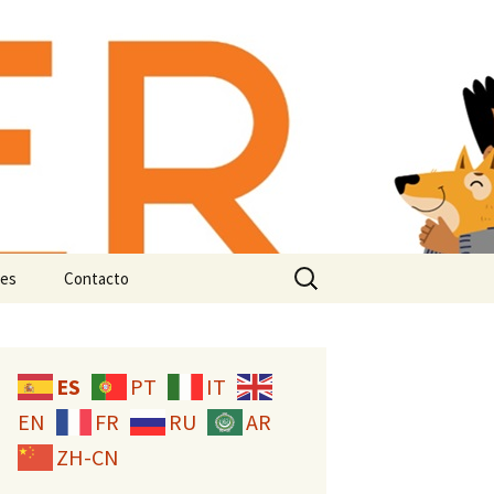
-animal:
n e
Buscar:
es
Contacto
Licencia CC
ES
PT
IT
EN
FR
RU
AR
ZH-CN
studio