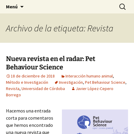
HABIER – Human-animal bond in
Saltar
Buscar:
HABIER – Vínculo humano-
Menú
al
interventions, education & research
animal: Intervenciones,
contenido
Formación e Investigación
Archivo de la etiqueta: Revista
Nueva revista en el radar: Pet
Behaviour Science
18 de diciembre de 2018
Interacción humano animal
,
Método e Investigación
Investigación
,
Pet Behaviour Science
,
Revista
,
Universidad de Córdoba
Javier López-Cepero
Borrego
Hacemos una entrada
corta para comentaros
que hemos encontrado
una nueva revista que