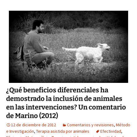
¿Qué beneficios diferenciales ha
demostrado la inclusión de animales
en las intervenciones? Un comentario
de Marino (2012)
12 de diciembre de 2012
Comentarios y revisiones
,
Método
e Investigación
,
Terapia asistida por animales
Efectividad
,