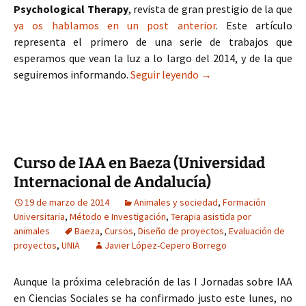
Psychological Therapy
, revista de gran prestigio de la que
ya os hablamos en un post anterior
. Este artículo
representa el primero de una serie de trabajos que
esperamos que vean la luz a lo largo del 2014, y de la que
Ya disponible la revisi
seguiremos informando.
Seguir leyendo
→
Curso de IAA en Baeza (Universidad
Internacional de Andalucía)
19 de marzo de 2014
Animales y sociedad
,
Formación
Universitaria
,
Método e Investigación
,
Terapia asistida por
animales
Baeza
,
Cursos
,
Diseño de proyectos
,
Evaluación de
proyectos
,
UNIA
Javier López-Cepero Borrego
Aunque la próxima celebración de las I Jornadas sobre IAA
en Ciencias Sociales se ha confirmado justo este lunes, no