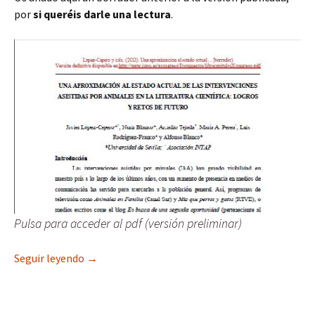
por
si queréis darle una lectura
.
Pulsa para acceder al pdf (versión preliminar)
Nuevo capítulo de libro: una aproximación al esta
Seguir leyendo
→