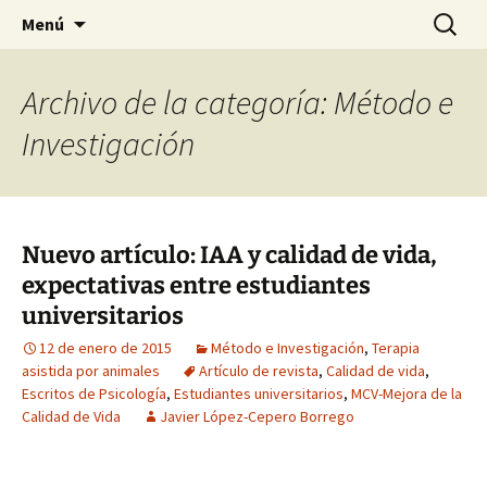
HABIER – Human-animal bond in
Saltar
Buscar:
HABIER – Vínculo humano-
Menú
al
interventions, education & research
animal: Intervenciones,
contenido
Formación e Investigación
Archivo de la categoría: Método e
Investigación
Nuevo artículo: IAA y calidad de vida,
expectativas entre estudiantes
universitarios
12 de enero de 2015
Método e Investigación
,
Terapia
asistida por animales
Artículo de revista
,
Calidad de vida
,
Escritos de Psicología
,
Estudiantes universitarios
,
MCV-Mejora de la
Calidad de Vida
Javier López-Cepero Borrego