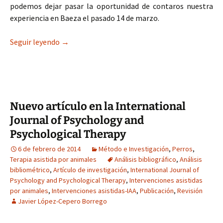
podemos dejar pasar la oportunidad de contaros nuestra
experiencia en Baeza el pasado 14 de marzo.
Curso de IAA en Baeza (Universidad Internaciona
Seguir leyendo
→
Nuevo artículo en la International
Journal of Psychology and
Psychological Therapy
6 de febrero de 2014
Método e Investigación
,
Perros
,
Terapia asistida por animales
Análisis bibliográfico
,
Análisis
bibliométrico
,
Artículo de investigación
,
International Journal of
Psychology and Psychological Therapy
,
Intervenciones asistidas
por animales
,
Intervenciones asistidas-IAA
,
Publicación
,
Revisión
Javier López-Cepero Borrego