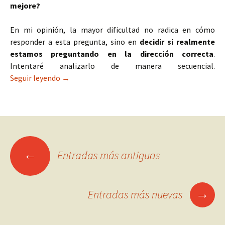
mejore?
En mi opinión, la mayor dificultad no radica en cómo
responder a esta pregunta, sino en
decidir si realmente
estamos preguntando en la dirección correcta
.
Intentaré analizarlo de manera secuencial.
Forma y fondo de la Terapia Asistida
Seguir leyendo
→
Ir
←
Entradas más antiguas
a
→
Entradas más nuevas
las