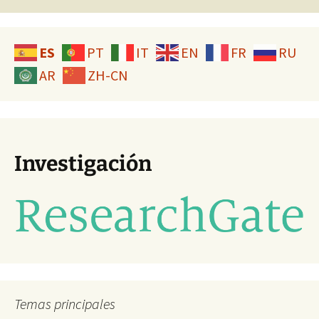
entradas
ES
PT
IT
EN
FR
RU
AR
ZH-CN
Investigación
Temas principales