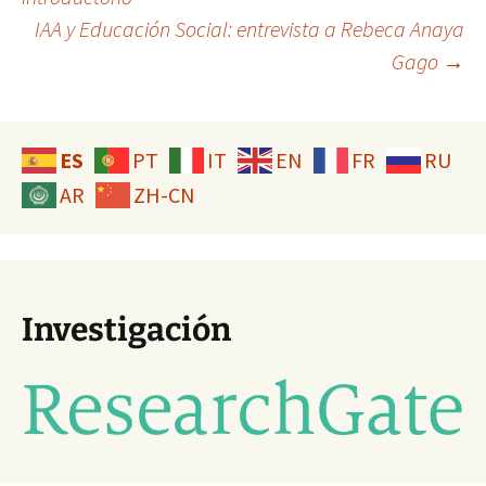
IAA y Educación Social: entrevista a Rebeca Anaya
de
Gago
→
entradas
ES
PT
IT
EN
FR
RU
AR
ZH-CN
Investigación