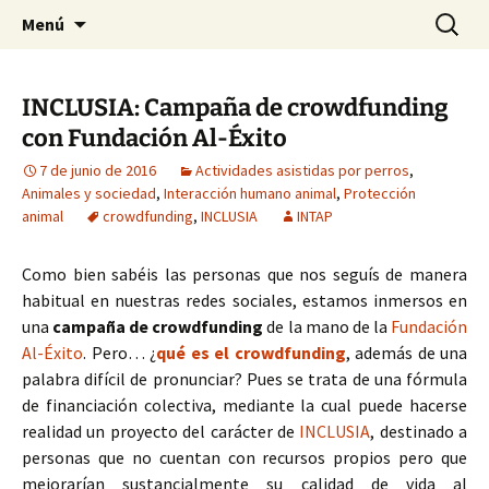
HABIER – Human-animal bond in
Saltar
Buscar:
HABIER – Vínculo humano-
Menú
al
interventions, education & research
animal: Intervenciones,
contenido
Formación e Investigación
INCLUSIA: Campaña de crowdfunding
con Fundación Al-Éxito
7 de junio de 2016
Actividades asistidas por perros
,
Animales y sociedad
,
Interacción humano animal
,
Protección
animal
crowdfunding
,
INCLUSIA
INTAP
Como bien sabéis las personas que nos seguís de manera
habitual en nuestras redes sociales, estamos inmersos en
una
campaña de crowdfunding
de la mano de la
Fundación
Al-Éxito
. Pero… ¿
qué es el crowdfunding
, además de una
palabra difícil de pronunciar? Pues se trata de una fórmula
de financiación colectiva, mediante la cual puede hacerse
realidad un proyecto del carácter de
INCLUSIA
, destinado a
personas que no cuentan con recursos propios pero que
mejorarían sustancialmente su calidad de vida al