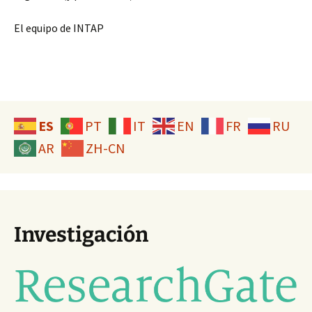
El equipo de INTAP
ES
PT
IT
EN
FR
RU
AR
ZH-CN
Investigación