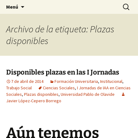
HABIER – Human-animal bond in
Saltar
Buscar:
HABIER – Vínculo humano-
Menú
al
interventions, education & research
animal: Intervenciones,
contenido
Formación e Investigación
Archivo de la etiqueta: Plazas
disponibles
Disponibles plazas en las I Jornadas
7 de abril de 2014
Formación Universitaria
,
Institucional
,
Trabajo Social
Ciencias Sociales
,
I Jornadas de IAA en Ciencias
Sociales
,
Plazas disponibles
,
Universidad Pablo de Olavide
Javier López-Cepero Borrego
Aún tenemos