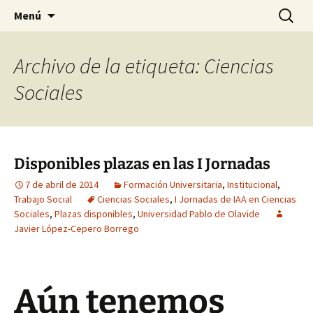
HABIER – Human-animal bond in
Saltar
Buscar:
HABIER – Vínculo humano-
Menú
al
interventions, education & research
animal: Intervenciones,
contenido
Formación e Investigación
Archivo de la etiqueta: Ciencias
Sociales
Disponibles plazas en las I Jornadas
7 de abril de 2014
Formación Universitaria
,
Institucional
,
Trabajo Social
Ciencias Sociales
,
I Jornadas de IAA en Ciencias
Sociales
,
Plazas disponibles
,
Universidad Pablo de Olavide
Javier López-Cepero Borrego
Aún tenemos