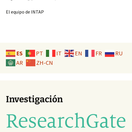
El equipo de INTAP
ES
PT
IT
EN
FR
RU
AR
ZH-CN
Investigación