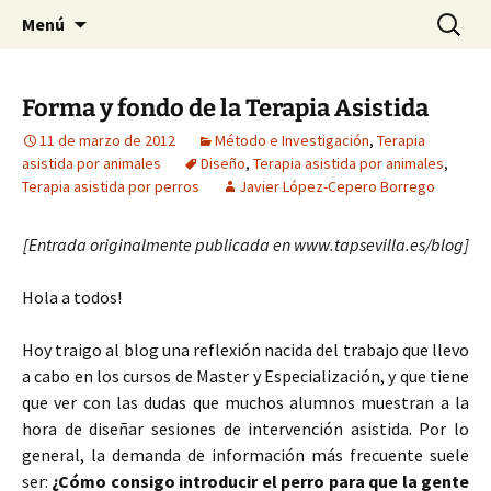
HABIER – Human-animal bond in
Saltar
Buscar:
HABIER – Vínculo humano-
Menú
al
interventions, education & research
animal: Intervenciones,
contenido
Formación e Investigación
Forma y fondo de la Terapia Asistida
11 de marzo de 2012
Método e Investigación
,
Terapia
asistida por animales
Diseño
,
Terapia asistida por animales
,
Terapia asistida por perros
Javier López-Cepero Borrego
[Entrada originalmente publicada en www.tapsevilla.es/blog]
Hola a todos!
Hoy traigo al blog una reflexión nacida del trabajo que llevo
a cabo en los cursos de Master y Especialización, y que tiene
que ver con las dudas que muchos alumnos muestran a la
hora de diseñar sesiones de intervención asistida. Por lo
general, la demanda de información más frecuente suele
ser:
¿Cómo consigo introducir el perro para que la gente