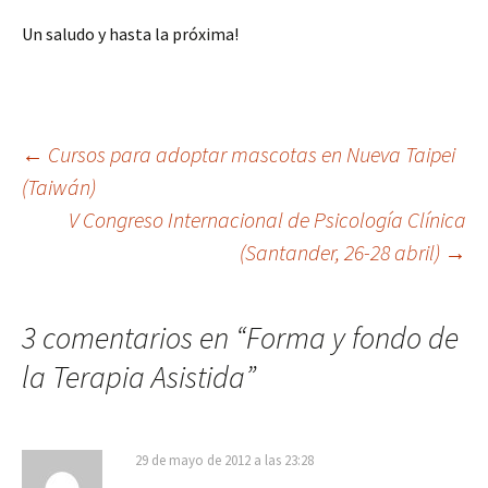
Un saludo y hasta la próxima!
Navegación
←
Cursos para adoptar mascotas en Nueva Taipei
(Taiwán)
V Congreso Internacional de Psicología Clínica
de
(Santander, 26-28 abril)
→
entradas
3 comentarios en “
Forma y fondo de
la Terapia Asistida
”
29 de mayo de 2012 a las 23:28