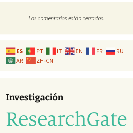
Los comentarios están cerrados.
ES
PT
IT
EN
FR
RU
AR
ZH-CN
Investigación