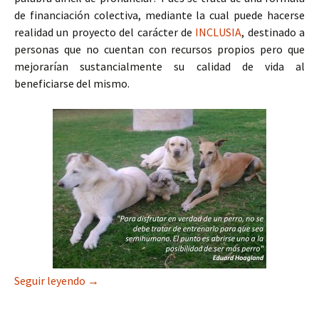
de financiación colectiva, mediante la cual puede hacerse
realidad un proyecto del carácter de
INCLUSIA
, destinado a
personas que no cuentan con recursos propios pero que
mejorarían sustancialmente su calidad de vida al
beneficiarse del mismo.
INCLUSIA: Campaña de crowdfunding con Fundac
Seguir leyendo
→