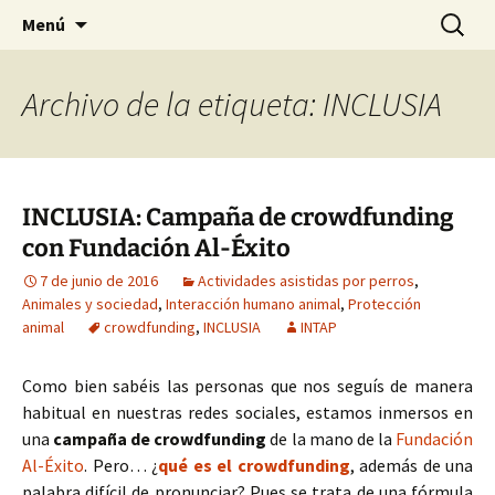
HABIER – Human-animal bond in
Saltar
Buscar:
HABIER – Vínculo humano-
Menú
al
interventions, education & research
animal: Intervenciones,
contenido
Formación e Investigación
Archivo de la etiqueta: INCLUSIA
INCLUSIA: Campaña de crowdfunding
con Fundación Al-Éxito
7 de junio de 2016
Actividades asistidas por perros
,
Animales y sociedad
,
Interacción humano animal
,
Protección
animal
crowdfunding
,
INCLUSIA
INTAP
Como bien sabéis las personas que nos seguís de manera
habitual en nuestras redes sociales, estamos inmersos en
una
campaña de crowdfunding
de la mano de la
Fundación
Al-Éxito
. Pero… ¿
qué es el crowdfunding
, además de una
palabra difícil de pronunciar? Pues se trata de una fórmula