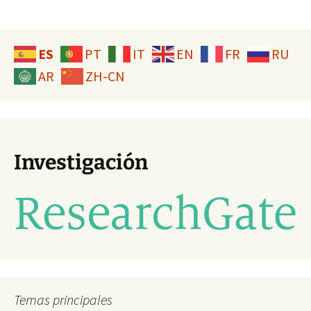
ES
PT
IT
EN
FR
RU
AR
ZH-CN
Investigación
Temas principales