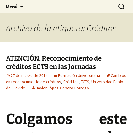
HABIER – Human-animal bond in
Saltar
Buscar:
HABIER – Vínculo humano-
Menú
al
interventions, education & research
animal: Intervenciones,
contenido
Formación e Investigación
Archivo de la etiqueta: Créditos
ATENCIÓN: Reconocimiento de
créditos ECTS en las Jornadas
27 de marzo de 2014
Formación Universitaria
Cambios
en reconocimiento de créditos
,
Créditos
,
ECTS
,
Universidad Pablo
de Olavide
Javier López-Cepero Borrego
Colgamos este