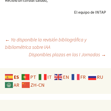
Recibid un cordial saludo,
El equipo de INTAP
Navegación
←
Ya disponible la revisión bibliográfica y
bibliométrica sobre IAA
Disponibles plazas en las I Jornadas
→
de
entradas
ES
PT
IT
EN
FR
RU
AR
ZH-CN