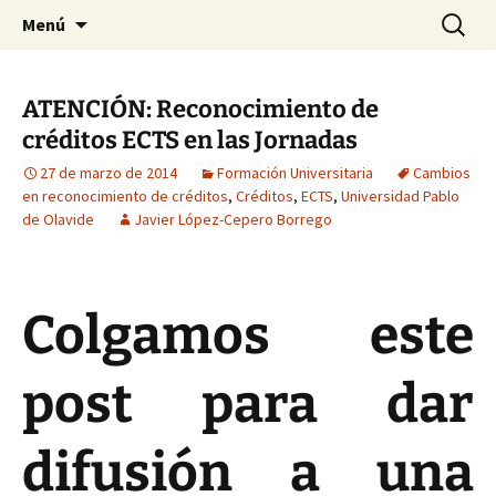
HABIER – Human-animal bond in
Saltar
Buscar:
HABIER – Vínculo humano-
Menú
al
interventions, education & research
animal: Intervenciones,
contenido
Formación e Investigación
ATENCIÓN: Reconocimiento de
créditos ECTS en las Jornadas
27 de marzo de 2014
Formación Universitaria
Cambios
en reconocimiento de créditos
,
Créditos
,
ECTS
,
Universidad Pablo
de Olavide
Javier López-Cepero Borrego
Colgamos este
post para dar
difusión a una