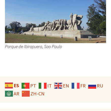
Parque de Ibirapuera, Sao Paulo
ES
PT
IT
EN
FR
RU
AR
ZH-CN