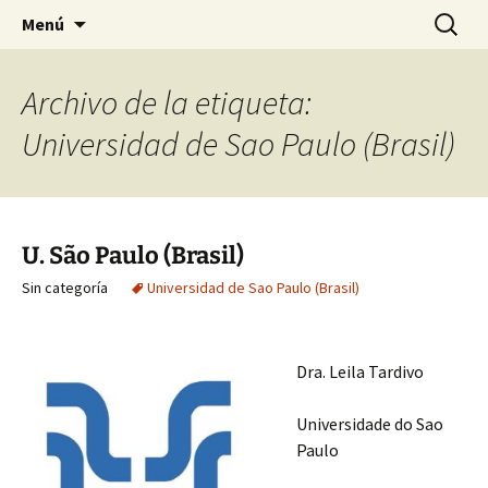
HABIER – Human-animal bond in
Saltar
Buscar:
HABIER – Vínculo humano-
Menú
al
interventions, education & research
animal: Intervenciones,
contenido
Formación e Investigación
Archivo de la etiqueta:
Universidad de Sao Paulo (Brasil)
U. São Paulo (Brasil)
Sin categoría
Universidad de Sao Paulo (Brasil)
Dra. Leila Tardivo
Universidade do Sao
Paulo