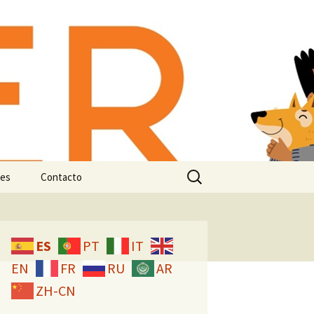
-animal:
n e
Buscar:
es
Contacto
Licencia CC
ES
PT
IT
EN
FR
RU
AR
ZH-CN
studio