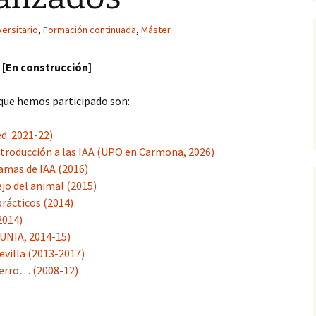
animal
(1, fase cuantitati
Occidental
Informes
ersitario
,
Formación continuada
,
Máster
Experto en Desarrollo
programas de IAA (2016)
Actitudes hacia las IAA
Información del e
asil)
(2, fase cualitativ
[En construcción]
IAA (II): Introducción al
Eficacia de las IAA
manejo del animal (2015)
 que hemos participado son:
IAA (I): Principios teóricos
y prácticos (2014)
ed. 2021-22)
ntroducción a las IAA (UPO en Carmona, 2026)
1ª Jornadas de IAA en
amas de IAA (2016)
CCSS (2014)
ejo del animal (2015)
FC Intervenciones
 prácticos (2014)
asistidas (UNIA, 2014-15)
2014)
(UNIA, 2014-15)
Introducción a las IAA en
Sevilla (2013-2017)
U. Sevilla (2013-2017)
Perro… (2008-12)
Máster en Aplicaciones
del Perro… (2008-12)