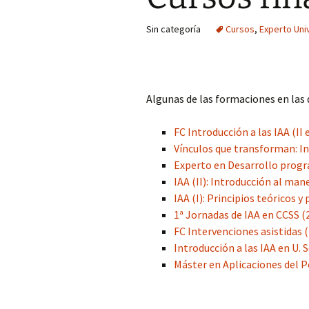
COP Andalucía 
Sin categoría
Cursos
,
Experto Univ
U. São Paulo (Br
Algunas de las formaciones en las
FC Introducción a las IAA (II 
Vínculos que transforman: I
Experto en Desarrollo progr
IAA (II): Introducción al man
IAA (I): Principios teóricos y
1ª Jornadas de IAA en CCSS (
FC Intervenciones asistidas 
Introducción a las IAA en U. 
Máster en Aplicaciones del 