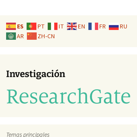
ES
PT
IT
EN
FR
RU
AR
ZH-CN
Investigación
Temas principales