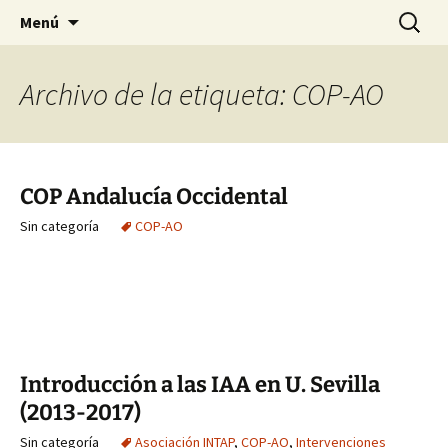
HABIER – Human-animal bond in
Saltar
Buscar:
HABIER – Vínculo humano-
Menú
al
interventions, education & research
animal: Intervenciones,
contenido
Formación e Investigación
Archivo de la etiqueta: COP-AO
COP Andalucía Occidental
Sin categoría
COP-AO
Introducción a las IAA en U. Sevilla
(2013-2017)
Sin categoría
Asociación INTAP
,
COP-AO
,
Intervenciones