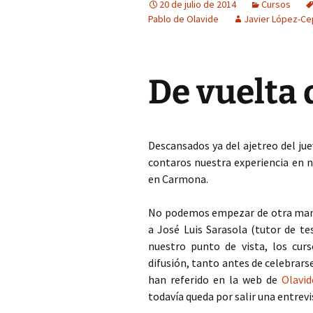
20 de julio de 2014
Cursos
Pablo de Olavide
Javier López-C
COP Andalucía 
U. São Paulo (Br
De vuelta
Descansados ya del ajetreo del jue
contaros nuestra experiencia en n
en Carmona.
No podemos empezar de otra maner
a José Luis Sarasola (tutor de t
nuestro punto de vista, los cu
difusión, tanto antes de celebrars
han referido en la web de
Olavi
todavía queda por salir una entrev