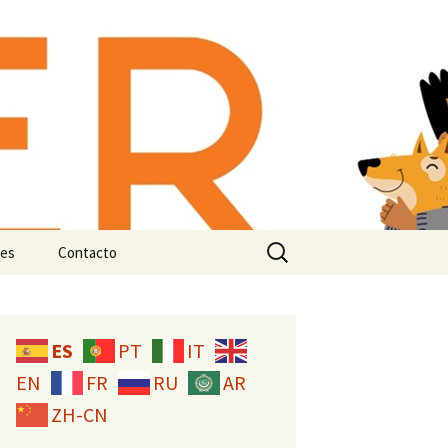
-animal:
n e
Buscar:
es
Contacto
Licencia CC
ES
PT
IT
EN
FR
RU
AR
ZH-CN
studio