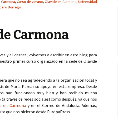
Carmona
,
Curso de verano
,
Olavide en Carmona
,
Universidad
animal
(1, fase cuantitati
epero Borrego
Occidental
Informes
Experto en Desarrollo
programas de IAA (2016)
Actitudes hacia las IAA
Información del e
asil)
(2, fase cualitativ
IAA (II): Introducción al
Eficacia de las IAA
 de Carmona
manejo del animal (2015)
IAA (I): Principios teóricos
y prácticos (2014)
ves y el viernes, volvemos a escribir en este blog para
1ª Jornadas de IAA en
uestro primer curso organizado en la sede de Olavide
CCSS (2014)
FC Intervenciones
asistidas (UNIA, 2014-15)
a que no sea agradeciendo a la organización local y
esis de María Perea) su apoyo en esta empresa. Desde
Introducción a las IAA en
rsos han funcionado muy bien
y han recibido mucha
U. Sevilla (2013-2017)
e (a través de redes sociales) como después, ya que nos
de en Carmona
y en el Correo de Andalucía. Además,
Máster en Aplicaciones
del Perro… (2008-12)
ista que nos hicieron desde EuropaPress.