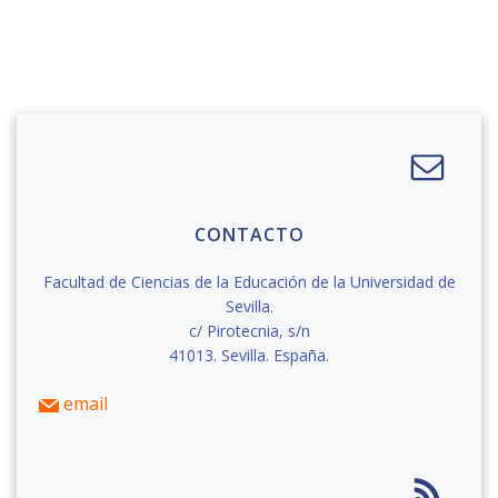
por
las
las
entradas
entradas
CONTACTO
Facultad de Ciencias de la Educación de la Universidad de
Sevilla.
c/ Pirotecnia, s/n
41013. Sevilla. España.
email