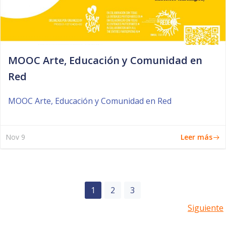
MOOC Arte, Educación y Comunidad en
Red
MOOC Arte, Educación y Comunidad en Red
Leer más
Nov 9
Navegación
Página
Página
Página
1
2
3
Navegación
Siguiente
por