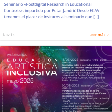
Seminario «Postdigital Research in Educational
Contexts», impartido por Petar Jandrić Desde ECAV
tenemos el placer de invitaros al seminario que […]
Leer más
Nov 14