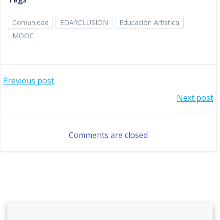
Comunidad
EDARCLUSION
Educación Artística
MOOC
Navegación
Previous post
Navegación
Next post
por
por
las
Comments are closed
las
entradas
entradas