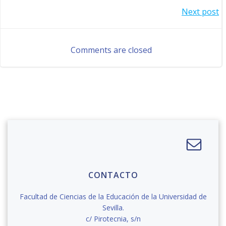
Navegación
Next post
por
por
las
Comments are closed
las
entradas
entradas
CONTACTO
Facultad de Ciencias de la Educación de la Universidad de
Sevilla.
c/ Pirotecnia, s/n