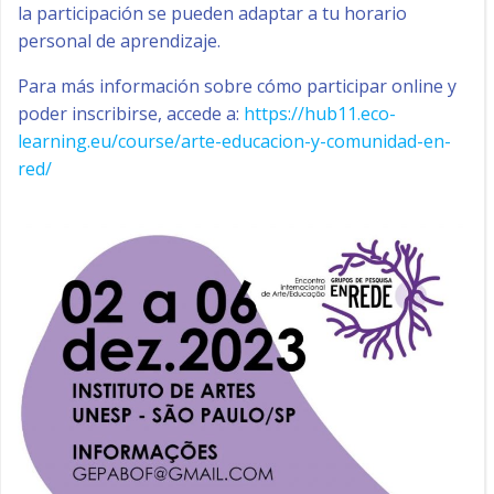
la participación se pueden adaptar a tu horario
personal de aprendizaje.
Para más información sobre cómo participar online y
poder inscribirse, accede a:
https://hub11.eco-
learning.eu/course/arte-educacion-y-comunidad-en-
red/