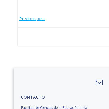
Navegación
Previous post
por
las
entradas
CONTACTO
Facultad de Ciencias de la Educación de la