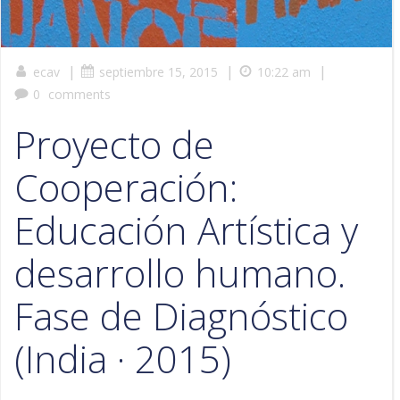
|
|
|
ecav
septiembre 15, 2015
10:22 am
0
comments
Proyecto de
Cooperación:
Educación Artística y
desarrollo humano.
Fase de Diagnóstico
(India · 2015)