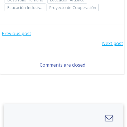
Educación Inclusiva
Proyecto de Cooperación
Navegación
Previous post
Navegación
Next post
por
por
las
Comments are closed
las
entradas
entradas