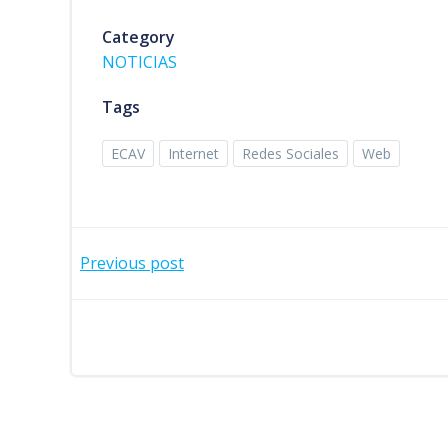
Category
NOTICIAS
Tags
ECAV
Internet
Redes Sociales
Web
Navegación
Previous post
por
las
entradas