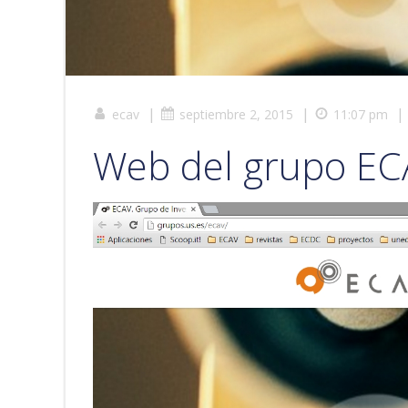
|
|
|
ecav
septiembre 2, 2015
11:07 pm
Web del grupo EC