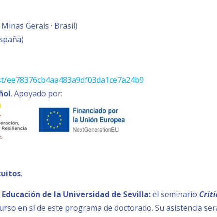
Minas Gerais · Brasil)
España)
est/ee78376cb4aa483a9df03da1ce7a24b9
ñol
. Apoyado por:
tuitos
.
ducación de la Universidad de Sevilla:
el seminario
Crit
rso en sí de este programa de doctorado. Su asistencia será