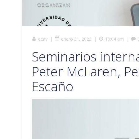
|
|
|
ecav
enero 31, 2023
10:04 am
Seminarios interna
Peter McLaren, Pet
Escaño