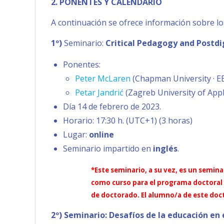
2. PONENTES Y CALENDARIO
A continuación se ofrece información sobre lo
1º)
Seminario:
Critical Pedagogy and Postdig
Ponentes:
Peter McLaren
(Chapman University · EE
Petar Jandrić
(Zagreb University of Appli
Día 14 de febrero de 2023.
Horario: 17:30 h. (UTC+1) (3 horas)
Lugar:
online
Seminario impartido en
inglés
.
*Este seminario, a su vez, es un semin
como curso para el programa doctoral y
de doctorado. El alumno/a de este doct
2º) Seminario: Desafíos de la educación en 