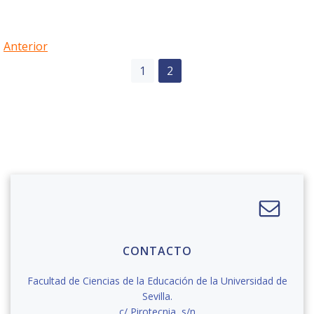
Navegación
Anterior
Navegación
Página
Página
1
2
por
por
las
las
entradas
entradas
CONTACTO
Facultad de Ciencias de la Educación de la Universidad de
Sevilla.
c/ Pirotecnia, s/n