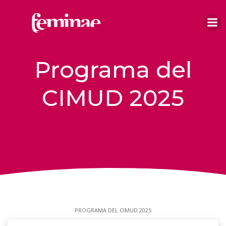
Saltar
al
contenido
Programa del
CIMUD 2025
PROGRAMA DEL CIMUD 2025