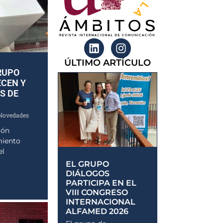
ÚLTIMO ARTÍCULO
RUPO
ECEN Y
S DE
Novedades
ión
miento
el
EL GRUPO
DIÁLOGOS
PARTICIPA EN EL
VIII CONGRESO
INTERNACIONAL
ALFAMED 2026