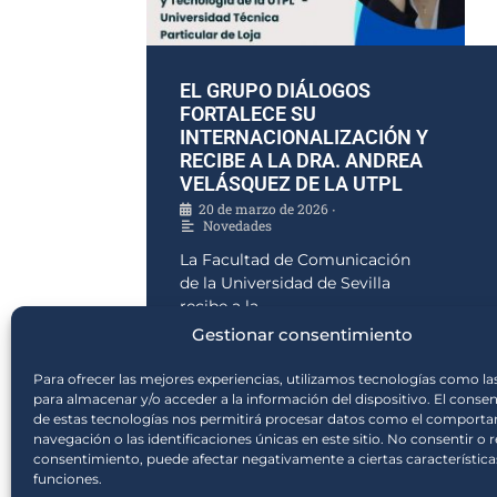
EL GRUPO DIÁLOGOS
FORTALECE SU
INTERNACIONALIZACIÓN Y
RECIBE A LA DRA. ANDREA
VELÁSQUEZ DE LA UTPL
20 de marzo de 2026
•
Novedades
La Facultad de Comunicación
de la Universidad de Sevilla
recibe a la
Gestionar consentimiento
Leer más →
Para ofrecer las mejores experiencias, utilizamos tecnologías como la
para almacenar y/o acceder a la información del dispositivo. El conse
de estas tecnologías nos permitirá procesar datos como el comport
navegación o las identificaciones únicas en este sitio. No consentir o re
consentimiento, puede afectar negativamente a ciertas característica
funciones.