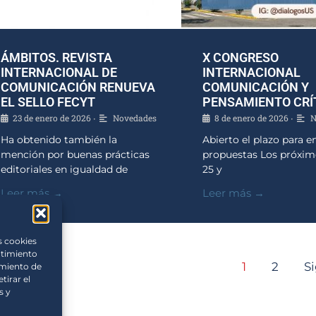
ÁMBITOS. REVISTA
X CONGRESO
INTERNACIONAL DE
INTERNACIONAL
COMUNICACIÓN RENUEVA
COMUNICACIÓN Y
EL SELLO FECYT
PENSAMIENTO CRÍ
23 de enero de 2026
Novedades
8 de enero de 2026
N
•
•
Ha obtenido también la
Abierto el plazo para e
mención por buenas prácticas
propuestas Los próxim
editoriales en igualdad de
25 y
Leer más →
Leer más →
s cookies
ntimiento
1
2
S
amiento de
tirar el
s y