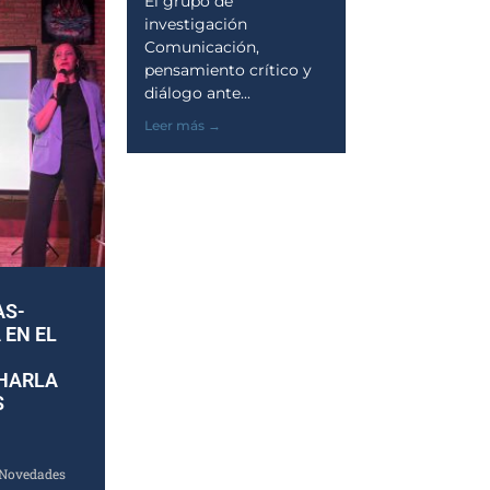
El grupo de
investigación
Comunicación,
pensamiento crítico y
diálogo ante...
Leer más →
AS-
 EN EL
CHARLA
S
Novedades