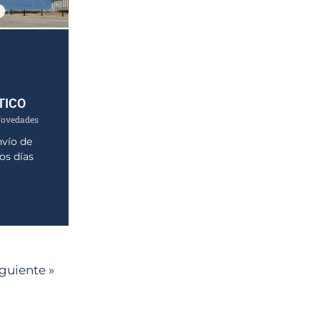
TICO
ovedades
nvío de
os días
iguiente »